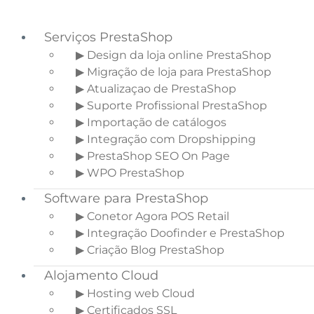
Serviços PrestaShop
▶ Design da loja online PrestaShop
▶ Migração de loja para PrestaShop
Saltar para o menu principal
▶ Atualizaçao de PrestaShop
Skip to main content
▶ Suporte Profissional PrestaShop
Saltar para a barra lateral principal
▶ Importação de catálogos
▶ Integração com Dropshipping
▶ PrestaShop SEO On Page
▶ WPO PrestaShop
7 Dicas para fazer
Software para PrestaShop
descrições seo para
▶ Conetor Agora POS Retail
produtos
▶ Integração Doofinder e PrestaShop
▶ Criação Blog PrestaShop
Início
»
Blogue Ecommerce
»
7 Dicas para
Alojamento Cloud
fazer descrições seo para produtos
▶ Hosting web Cloud
▶ Certificados SSL