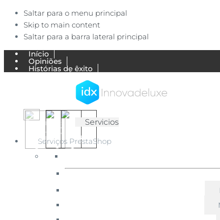
Saltar para o menu principal
Skip to main content
Saltar para a barra lateral principal
Início
Opiniões
Histórias de êxito
Trabalhos
Blog Ecommerce
Minha conta
Contacta-nos
IDX
✅
Servicios
Agência
Innovadeluxe
de
Serviços PrestaShop
comércio
ES
EN
eletrónico
PT
especialista
em
PrestaShop
e
Shopify.
Concebemos
e
desenvolvemos