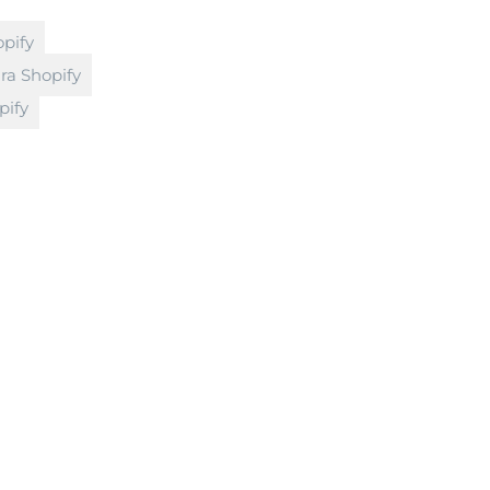
opify
ra Shopify
pify
SEO
Início
»
SEO