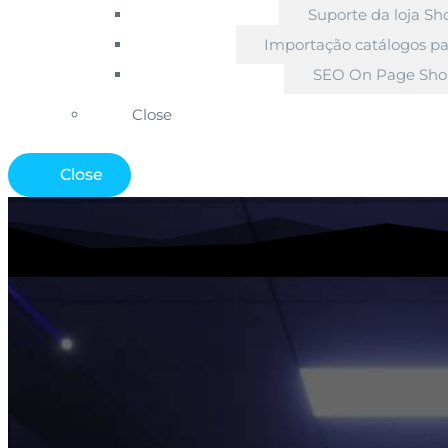
Suporte da loja Sh
Importação catálogos pa
SEO On Page Sho
Close
Close