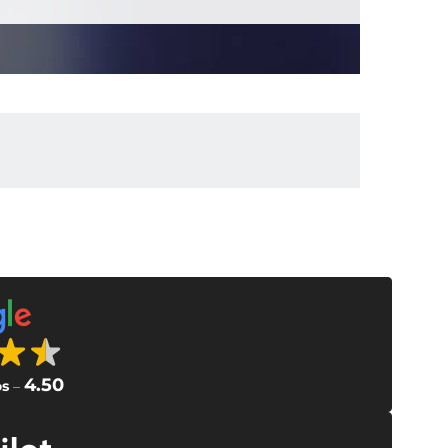
4.50
os
–