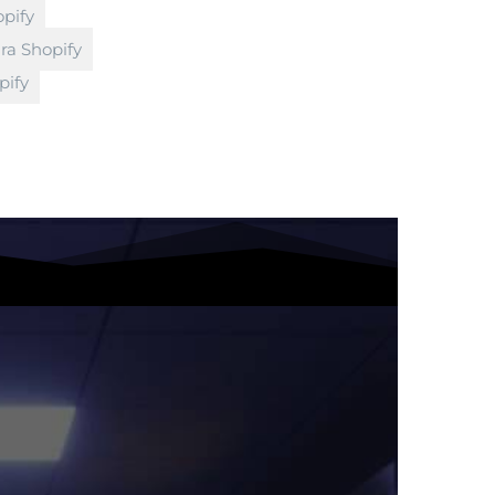
opify
ra Shopify
pify