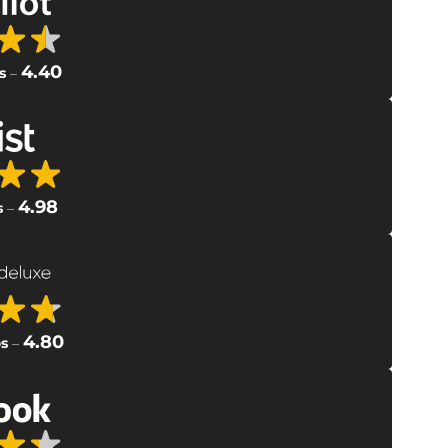
4.40
s
–
4.98
s
–
4.80
s
–