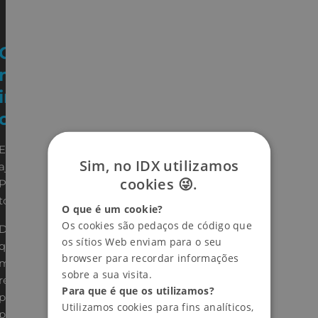
O que obtém com o
nosso serviço de
integração do Doofinder
com a PrestaShop?
Embora a sua instalação seja simples,
Sim, no IDX utilizamos
ajudamo-lo a configurar o Doofinder para a
cookies 😜.
PrestaShop, para que possa tirar partido de
todas as suas funcionalidades.
O que é um cookie?
Os cookies são pedaços de código que
De facto, para tirar o máximo partido deste
os sítios Web enviam para o seu
que é atualmente um dos melhores
browser para recordar informações
motores de pesquisa interna do mercado,
sobre a sua visita.
realizamos desenvolvimentos
Para que é que os utilizamos?
personalizados para ampliar ou
Utilizamos cookies para fins analíticos,
personalizar estas funcionalidades.