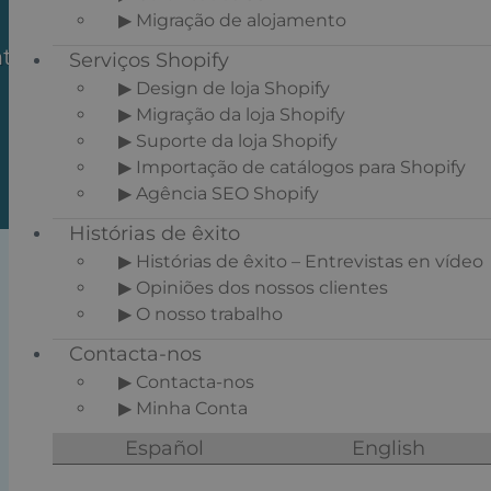
PrestaShop
▶ Migração de alojamento
ntegre o melhor motor de busca
Serviços Shopify
interno para o seu comércio
▶ Design de loja Shopify
eletrónico
▶ Migração da loja Shopify
▶ Suporte da loja Shopify
Graças à nossa equipa de
▶ Importação de catálogos para Shopify
especialistas em Doofinder
▶ Agência SEO Shopify
Histórias de êxito
▶ Histórias de êxito – Entrevistas en vídeo
▶ Opiniões dos nossos clientes
▶ O nosso trabalho
Contacta-nos
▶ Contacta-nos
▶ Minha Conta
Español
English