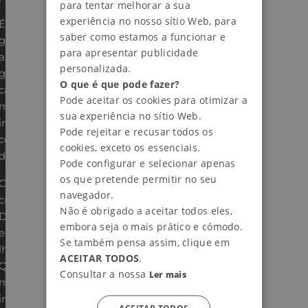
para tentar melhorar a sua
experiência no nosso sítio Web, para
É o caso do nosso módulo Doofinder por
saber como estamos a funcionar e
grupo de clientes, com o qual pode
para apresentar publicidade
associar uma camada de pesquisa a esse
personalizada.
grupo de clientes, configurar as diferentes
O que é que pode fazer?
camadas no Doofinder de uma forma
Pode aceitar os cookies para otimizar a
muito mais rápida e, algo muito
sua experiência no sítio Web.
importante para aumentar a taxa de
Pode rejeitar e recusar todos os
conversão, obter alertas de preços com
cookies, exceto os essenciais.
desconto nas pesquisas.
Pode configurar e selecionar apenas
os que pretende permitir no seu
Com soluções personalizadas como esta,
navegador.
criadas pelos nossos especialistas da
Não é obrigado a aceitar todos eles,
Doofinder, não só ajuda os utilizadores a
embora seja o mais prático e cómodo.
encontrar o que procuram, como também
Se também pensa assim, clique em
lhes oferece uma experiência melhorada.
ACEITAR TODOS
.
Quanto mais personalizar as funções deste
Consultar a nossa
Ler mais
motor de busca inteligente, mais útil será a
integração da Doofinder com a PrestaShop