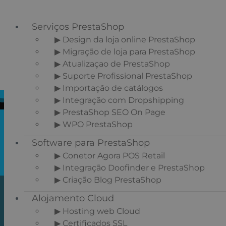
Serviços PrestaShop
▶ Design da loja online PrestaShop
▶ Migração de loja para PrestaShop
Saltar para o menu principal
▶ Atualizaçao de PrestaShop
Skip to main content
▶ Suporte Profissional PrestaShop
▶ Importação de catálogos
▶ Integração com Dropshipping
▶ PrestaShop SEO On Page
▶ WPO PrestaShop
Software para PrestaShop
▶ Conetor Agora POS Retail
▶ Integração Doofinder e PrestaShop
▶ Criação Blog PrestaShop
Integração de
Alojamento Cloud
Doofinder e
▶ Hosting web Cloud
▶ Certificados SSL