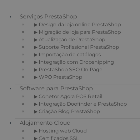
Serviços PrestaShop
▶ Design da loja online PrestaShop
▶ Migração de loja para PrestaShop
Saltar para o menu principal
▶ Atualizaçao de PrestaShop
Skip to main content
▶ Suporte Profissional PrestaShop
Saltar para a barra lateral principal
▶ Importação de catálogos
▶ Integração com Dropshipping
▶ PrestaShop SEO On Page
▶ WPO PrestaShop
Tráfego de spam:
Software para PrestaShop
combater os bots com
▶ Conetor Agora POS Retail
Captcha
▶ Integração Doofinder e PrestaShop
▶ Criação Blog PrestaShop
Início
»
Blogue Ecommerce
»
Tráfego de
Alojamento Cloud
spam: combater os bots com Captcha
▶ Hosting web Cloud
▶ Certificados SSL