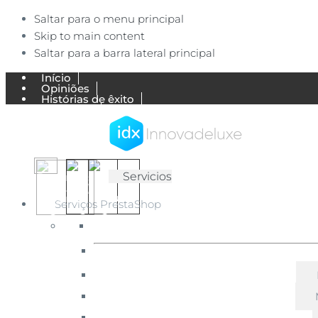
Saltar para o menu principal
Skip to main content
Saltar para a barra lateral principal
Início
Opiniões
Histórias de êxito
Trabalhos
Blog Ecommerce
Minha conta
Contacta-nos
IDX
✅
Servicios
Agência
Innovadeluxe
de
Serviços PrestaShop
comércio
ES
EN
eletrónico
PT
especialista
em
PrestaShop
e
Shopify.
Concebemos
e
desenvolvemos