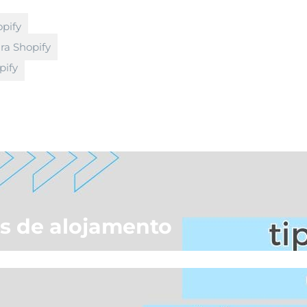
opify
ra Shopify
pify
s de alojamento
e Ecommerce
»
Tipos de alojamento