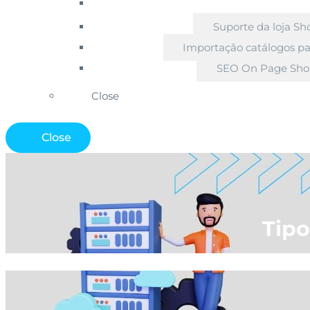
Suporte da loja Sh
Importação catálogos pa
SEO On Page Sho
Close
Close
Tipo
Início
»
Blogu