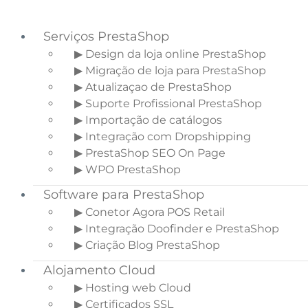
Serviços PrestaShop
▶ Design da loja online PrestaShop
▶ Migração de loja para PrestaShop
Saltar para o menu principal
▶ Atualizaçao de PrestaShop
Skip to main content
▶ Suporte Profissional PrestaShop
Saltar para a barra lateral principal
▶ Importação de catálogos
▶ Integração com Dropshipping
▶ PrestaShop SEO On Page
▶ WPO PrestaShop
O que é o Google
Software para PrestaShop
Analytics 4 e como o
▶ Conetor Agora POS Retail
configurar?
▶ Integração Doofinder e PrestaShop
▶ Criação Blog PrestaShop
Início
»
Blogue Ecommerce
»
O que é o
Alojamento Cloud
Google Analytics 4 e como o configurar?
▶ Hosting web Cloud
▶ Certificados SSL