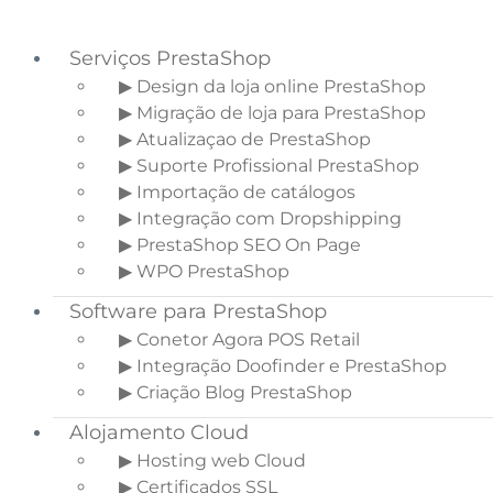
Serviços PrestaShop
▶ Design da loja online PrestaShop
▶ Migração de loja para PrestaShop
Saltar para o menu principal
▶ Atualizaçao de PrestaShop
Skip to main content
▶ Suporte Profissional PrestaShop
Saltar para a barra lateral principal
▶ Importação de catálogos
▶ Integração com Dropshipping
▶ PrestaShop SEO On Page
▶ WPO PrestaShop
Facebook ADS, O que é?
Software para PrestaShop
– Guia Rápido
▶ Conetor Agora POS Retail
▶ Integração Doofinder e PrestaShop
Início
»
Blogue Ecommerce
»
Facebook
▶ Criação Blog PrestaShop
ADS, O que é? – Guia Rápido
Alojamento Cloud
▶ Hosting web Cloud
▶ Certificados SSL