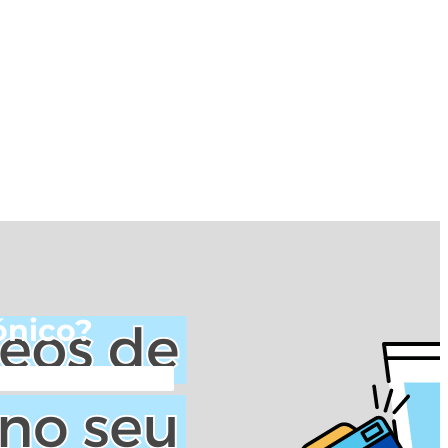
ónico?
?