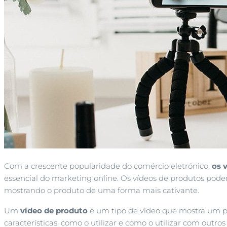
Com a crescente popularidade do comércio eletrónico,
os 
essencial do marketing online.
Os vídeos
de produtos podem
mostrando o produto de uma forma mais cativante.
Um
vídeo de produto
é um tipo de vídeo que mostra um p
características, como o utilizar e como o utilizar com outro