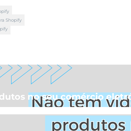
opify
ra Shopify
pify
dutos no seu comércio eletr
 tem vídeos de produtos no seu comércio eletrónico