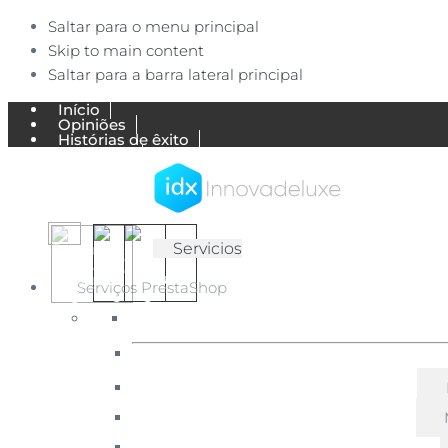
Saltar para o menu principal
Skip to main content
Saltar para a barra lateral principal
Início
Opiniões
Histórias de êxito
Trabalhos
Blog Ecommerce
Minha conta
Contacta-nos
IDX
✅
Servicios
Agência
Innovadeluxe
de
Serviços PrestaShop
comércio
ES
EN
eletrónico
PT
especialista
em
PrestaShop
e
Shopify.
Concebemos
e
desenvolvemos