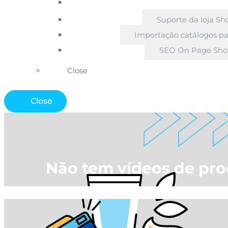
Suporte da loja Sh
Importação catálogos pa
SEO On Page Sho
Close
Close
Não tem vídeos de pro
Início
»
Blogue Ecommerce
»
Não