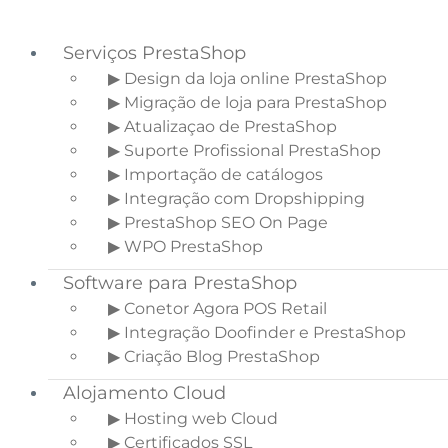
Serviços PrestaShop
▶ Design da loja online PrestaShop
▶ Migração de loja para PrestaShop
Saltar para o menu principal
▶ Atualizaçao de PrestaShop
Skip to main content
▶ Suporte Profissional PrestaShop
Saltar para a barra lateral principal
▶ Importação de catálogos
▶ Integração com Dropshipping
▶ PrestaShop SEO On Page
▶ WPO PrestaShop
Diferenças entre o
Software para PrestaShop
comércio electrónico e o
▶ Conetor Agora POS Retail
marketplace
▶ Integração Doofinder e PrestaShop
▶ Criação Blog PrestaShop
Início
»
Blogue Ecommerce
»
Diferenças
Alojamento Cloud
entre o comércio electrónico e o
▶ Hosting web Cloud
marketplace
▶ Certificados SSL