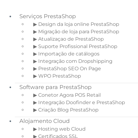
Serviços PrestaShop
▶ Design da loja online PrestaShop
▶ Migração de loja para PrestaShop
Saltar para o menu principal
▶ Atualizaçao de PrestaShop
Skip to main content
▶ Suporte Profissional PrestaShop
Saltar para a barra lateral principal
▶ Importação de catálogos
▶ Integração com Dropshipping
▶ PrestaShop SEO On Page
▶ WPO PrestaShop
Conselhos para melhorar
Software para PrestaShop
a sua estratégia de
▶ Conetor Agora POS Retail
marketing de conteúdos
▶ Integração Doofinder e PrestaShop
▶ Criação Blog PrestaShop
Início
»
Blogue Ecommerce
»
Conselhos
Alojamento Cloud
para melhorar a sua estratégia de
▶ Hosting web Cloud
marketing de conteúdos
▶ Certificados SSL