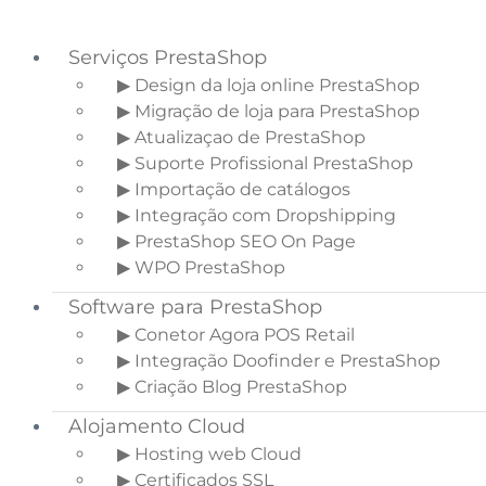
Serviços PrestaShop
▶ Design da loja online PrestaShop
▶ Migração de loja para PrestaShop
Saltar para o menu principal
▶ Atualizaçao de PrestaShop
Skip to main content
▶ Suporte Profissional PrestaShop
Saltar para a barra lateral principal
▶ Importação de catálogos
▶ Integração com Dropshipping
▶ PrestaShop SEO On Page
▶ WPO PrestaShop
Aumente as suas
Software para PrestaShop
conversões nas redes
▶ Conetor Agora POS Retail
sociais
▶ Integração Doofinder e PrestaShop
▶ Criação Blog PrestaShop
Início
»
Blogue Ecommerce
»
Aumente as
Alojamento Cloud
suas conversões nas redes sociais
▶ Hosting web Cloud
▶ Certificados SSL