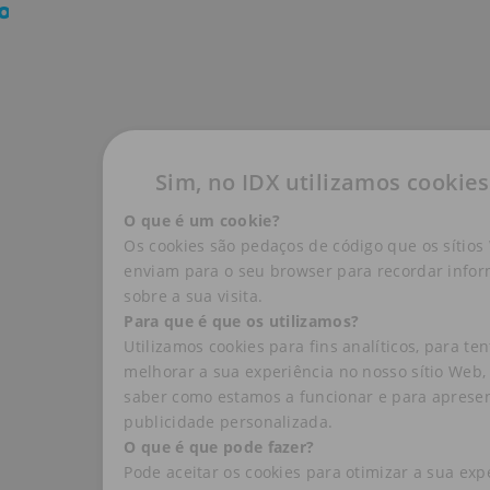
osso trabalho.
Sim, no IDX utilizamos cookies
O que é um cookie?
Os cookies são pedaços de código que os sítio
enviam para o seu browser para recordar info
sobre a sua visita.
Para que é que os utilizamos?
Utilizamos cookies para fins analíticos, para ten
melhorar a sua experiência no nosso sítio Web,
saber como estamos a funcionar e para aprese
publicidade personalizada.
O que é que pode fazer?
Pode aceitar os cookies para otimizar a sua exp