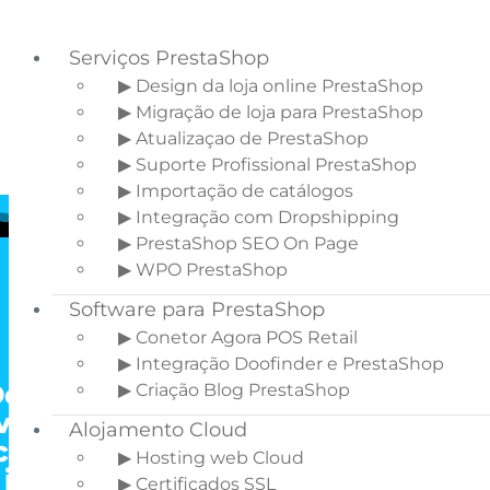
Serviços PrestaShop
▶ Design da loja online PrestaShop
▶ Migração de loja para PrestaShop
Saltar para o menu principal
▶ Atualizaçao de PrestaShop
Skip to main content
▶ Suporte Profissional PrestaShop
▶ Importação de catálogos
▶ Integração com Dropshipping
▶ PrestaShop SEO On Page
▶ WPO PrestaShop
Software para PrestaShop
▶ Conetor Agora POS Retail
▶ Integração Doofinder e PrestaShop
esde ter uma equipa de
▶ Criação Blog PrestaShop
vendas e não conseguir
Alojamento Cloud
chegar onde queria, até
▶ Hosting web Cloud
investir em Marketing
▶ Certificados SSL